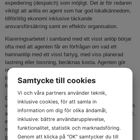
expediering (despatch) som möjligt. Det är för redaren
viktigt att anlita en agent som har god lokalkännedom,
tillförlitlig ekonomi inklusive täckande
ansvarsförsäkring samt en effektiv organisation.
Klareringsarbetet i samband med ett visst anlöp börjar
ofta med att agenten får en förfrågan om vad ett
hamnanlöp med ett visst fartyg, med viss planerad
lastning eller lossning, beräknas kosta. Agenten gör
med stöd av tillgängliga tariffer och sin erfarenhet från
tidigare anlöp en preliminär beräkning som skickas till
Samtycke till cookies
frågeställaren.
Vi och våra partners använder teknik,
Om förfrågan leder till att fartyget destineras till
inklusive cookies, för att samla in
verebörandes hamn nomineras fartygsagenten antingen
information om dig för olika ändamål,
av fartygets ägare eller av den som opererar fartyget (t.
inklusive: bättre användarupplevelse,
ex en tidsbefraktare). Uppdraget kan vara mer eller
funktionalitet, statistik och marknadsföring.
mindre långtgående. I vissa fall måste hamnagenten
Genom att klicka på "OK" samtycker du till
göra omfattande förberedelser med att beställa lots,